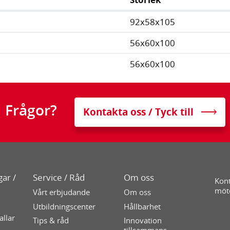
92x58x105
56x60x100
56x60x100
Frågor?
Kontakta oss / Tyck till
ar /
Service / Råd
Om oss
Kont
möt
Vårt erbjudande
Om oss
Utbildningscenter
Hållbarhet
allar
Tips & råd
Innovation