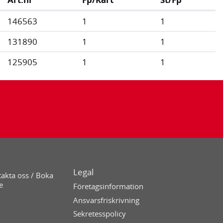
146563
1
1
131890
1
1
125905
1
1
Legal
akta oss / Boka
e
Företagsinformation
Ansvarsfriskrivning
Sekretesspolicy