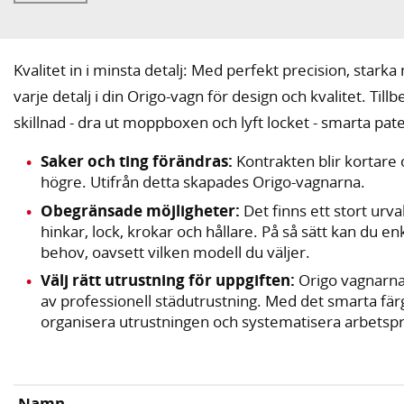
Kvalitet in i minsta detalj: Med perfekt precision, stark
varje detalj i din Origo-vagn för design och kvalitet. T
skillnad - dra ut moppboxen och lyft locket - smarta pat
Saker och ting förändras:
Kontrakten blir kortare o
högre. Utifrån detta skapades Origo-vagnarna.
Obegränsade möjligheter:
Det finns ett stort urval
hinkar, lock, krokar och hållare. På så sätt kan du e
behov, oavsett vilken modell du väljer.
Välj rätt utrustning för uppgiften:
Origo vagnarna
av professionell städutrustning. Med det smarta fär
organisera utrustningen och systematisera arbetsp
Namn