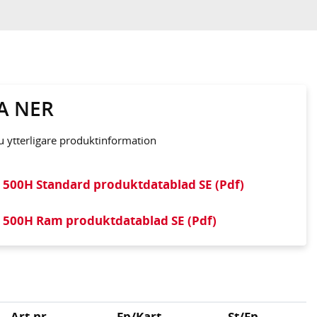
A NER
du ytterligare produktinformation
 500H Standard produktdatablad SE (Pdf)
 500H Ram produktdatablad SE (Pdf)
Art.nr
Fp/Kart
St/Fp