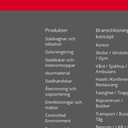
Produkter
Branschlösning
koncept
Städvagnar och
tillbehör
Kontor
Golvrengöring
Skolor / Idrottsh
/ Gym
Staddukar-och-
Interiormoppar
Vård / Sjukhus /
Ambulans
skurmaterial
Hotell /Konferen
Stadhandskar
Restaurang
Återvinning och
Fastighet / Trap
sopsortering
Köpcentrum /
Entrélösningar och
Butiker
mattor
Transport / Buss
Controlled
Tåg
Environment
Renrum / LAB /