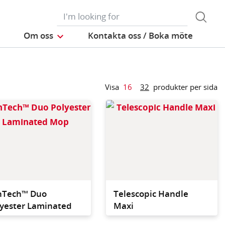
Om oss
Kontakta oss / Boka möte
Visa
16
32
produkter per sida
iber laminated
Polyester laminated
oom foam for
cleanroom foam for
g/disinfecting
disinfecting floors, walls
 walls and ceilings
and ceilings
nTech™ Duo
Telescopic Handle
lyester Laminated
Maxi
p