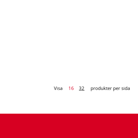
opic Handle for
ooms
Visa
16
32
produkter per sida