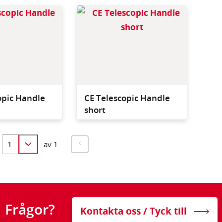
Telescopic Handle for
Telesc
cleanrooms
cleanr
opic Handle
CE Telescopic Handle
short
av 1
Frågor?
Kontakta oss / Tyck till