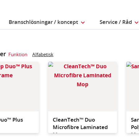
Branschlösningar / koncept
Service / Råd
ter
Funktion
Alfabetisk
Lightweight and
Microf
autoclavable frame with
cleanr
removal lever designed to
cleanin
allow hands free removal
floors,
of used mop heads
Duo™ Plus
CleanTech™ Duo
Sa
Microfibre Laminated
Po
Mop
Mo