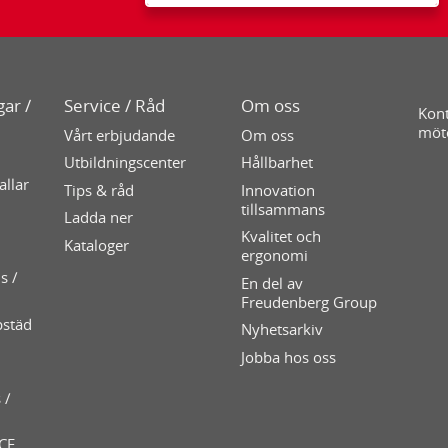
ar /
Service / Råd
Om oss
Kont
möt
Vårt erbjudande
Om oss
Utbildningscenter
Hållbarhet
allar
Tips & råd
Innovation
tillsammans
Ladda ner
Kvalitet och
Kataloger
ergonomi
s /
En del av
Freudenberg Group
pstäd
Nyhetsarkiv
Jobba hos oss
 /
 CE