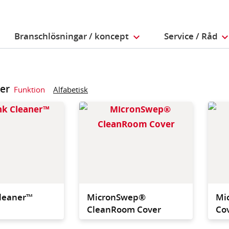
Branschlösningar / koncept
Service / Råd
ter
Funktion
Alfabetisk
The easiest, most
Durabl
effective way to clean
covers.
pipes, soft wall curtains,
Cleane
tanks and other hard to
Tank C
reach areas in Controlled
Environments.
Cleaner™
MicronSwep®
Mi
CleanRoom Cover
Co