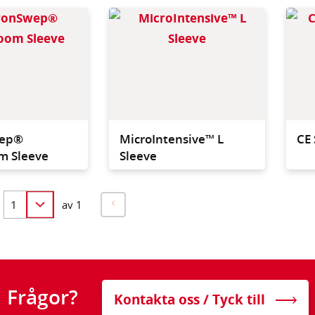
Durable, double - sided
Fits Mu
sleeve. Fits the CE
Cleaner
MultiSurface Cleaner™.
most ef
clean p
curtain
hard to
Contro
wep®
MicroIntensive™ L
CE 
m Sleeve
Sleeve
av 1
Frågor?
Kontakta oss / Tyck till