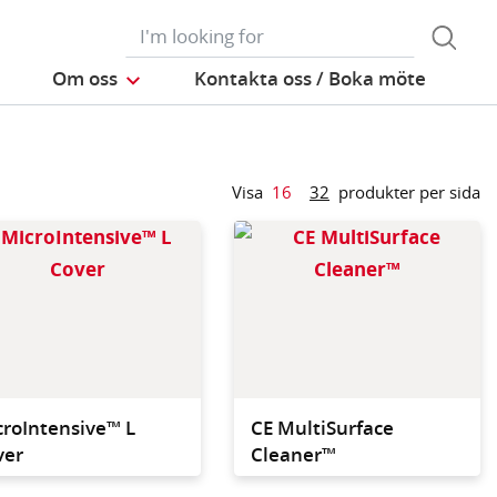
Om oss
Kontakta oss / Boka möte
Visa
16
32
produkter per sida
e, double - sided
Fits the CE Softwall
 Fit the CE Softwall
Cleaner™ and the CE
r™ and the CE
Tank Cleaner™. The
leaner™.
easiest, most effective
way to clean pipes, soft
wall curtains, tanks and
other ha
rd to re
croIntensive™ L
CE MultiSurface
ver
Cleaner™