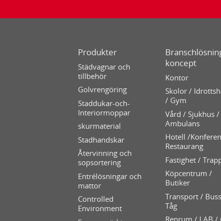
Produkter
Branschlösning
koncept
Städvagnar och
tillbehör
Kontor
Golvrengöring
Skolor / Idrottsh
/ Gym
Staddukar-och-
Interiormoppar
Vård / Sjukhus /
Ambulans
skurmaterial
Hotell /Konferen
Stadhandskar
Restaurang
Återvinning och
Fastighet / Trap
sopsortering
Köpcentrum /
Entrélösningar och
Butiker
mattor
Transport / Buss
Controlled
Tåg
Environment
Renrum / LAB /