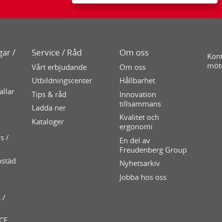
ar /
Service / Råd
Om oss
Kont
möt
Vårt erbjudande
Om oss
Utbildningscenter
Hållbarhet
allar
Tips & råd
Innovation
tillsammans
Ladda ner
Kvalitet och
Kataloger
ergonomi
s /
En del av
Freudenberg Group
pstäd
Nyhetsarkiv
Jobba hos oss
 /
 CE