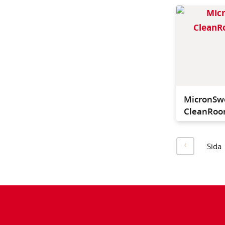
MicronS
CleanRoo
Sida