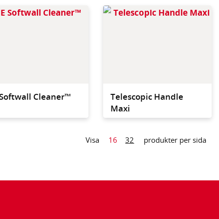
ltisSurface
The easiest, most
. The easiest,
effective way to clean
fective way to
pipes, soft wall curtains,
ipes, soft wall
tanks and other hard to
s, tanks and other
reach areas in Controlled
 reach areas in
Environments.
l
led Envi
Softwall Cleaner™
Telescopic Handle
Maxi
Visa
16
32
produkter per sida