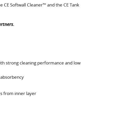
e CE Softwall Cleaner™ and the CE Tank
artners.
with strong cleaning performance and low
h absorbency
es from inner layer