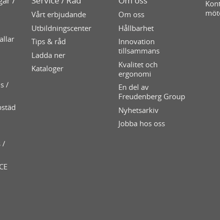
ar /
Service / Råd
Om oss
Kont
möt
Vårt erbjudande
Om oss
Utbildningscenter
Hållbarhet
allar
Tips & råd
Innovation
tillsammans
Ladda ner
Kvalitet och
Kataloger
ergonomi
s /
En del av
Freudenberg Group
pstäd
Nyhetsarkiv
Jobba hos oss
 /
 CE