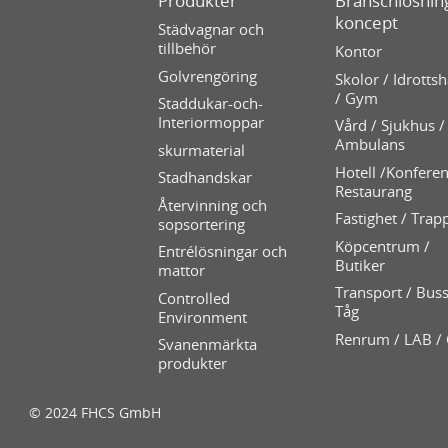
Produkter
Branschlösning
koncept
Städvagnar och
tillbehör
Kontor
Golvrengöring
Skolor / Idrottsh
/ Gym
Staddukar-och-
Interiormoppar
Vård / Sjukhus /
Ambulans
skurmaterial
Hotell /Konferen
Stadhandskar
Restaurang
Återvinning och
Fastighet / Trap
sopsortering
Köpcentrum /
Entrélösningar och
Butiker
mattor
Transport / Buss
Controlled
Tåg
Environment
Renrum / LAB /
Svanenmärkta
produkter
© 2024 FHCS GmbH