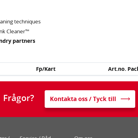
leaning techniques
ank Cleaner™
undry partners
Fp/Kart
Art.no. Pac
Frågor?
Kontakta oss / Tyck till