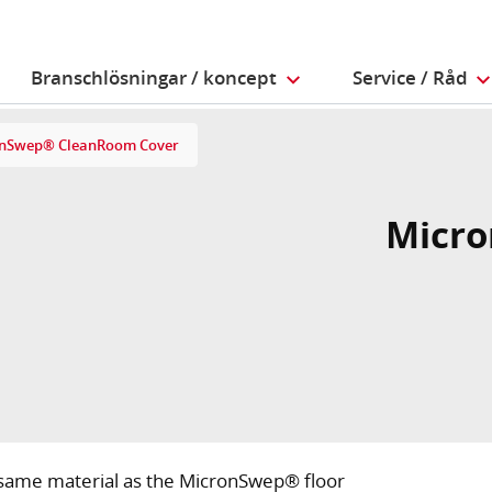
Branschlösningar / koncept
Service / Råd
nSwep® CleanRoom Cover
Micr
e same material as the MicronSwep® floor