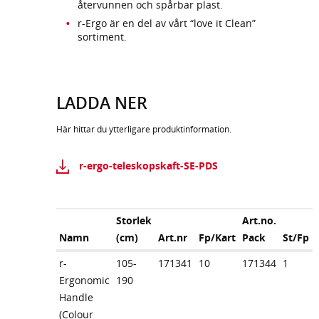
återvunnen och spårbar plast.
r-Ergo är en del av vårt “love it Clean”
sortiment.
LADDA NER
Här hittar du ytterligare produktinformation.
r-ergo-teleskopskaft-SE-PDS
Storlek
Art.no.
Namn
(cm)
Art.nr
Fp/Kart
Pack
St/Fp
r-
105-
171341
10
171344
1
Ergonomic
190
Handle
(Colour