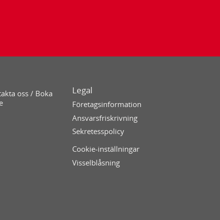
Legal
akta oss / Boka
e
Företagsinformation
Ansvarsfriskrivning
Sekretesspolicy
Cookie-inställningar
Visselblåsning