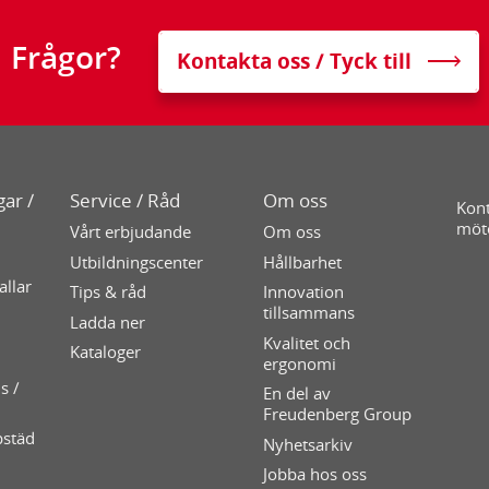
Frågor?
Kontakta oss / Tyck till
ar /
Service / Råd
Om oss
Kont
möt
Vårt erbjudande
Om oss
Utbildningscenter
Hållbarhet
allar
Tips & råd
Innovation
tillsammans
Ladda ner
Kvalitet och
Kataloger
ergonomi
s /
En del av
Freudenberg Group
pstäd
Nyhetsarkiv
Jobba hos oss