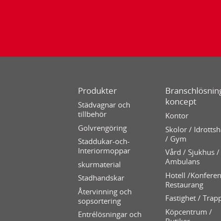
Produkter
Branschlösning
koncept
Städvagnar och
tillbehör
Kontor
Golvrengöring
Skolor / Idrottsh
/ Gym
Staddukar-och-
Interiormoppar
Vård / Sjukhus /
Ambulans
skurmaterial
Hotell /Konferen
Stadhandskar
Restaurang
Återvinning och
Fastighet / Trap
sopsortering
Köpcentrum /
Entrélösningar och
Butiker