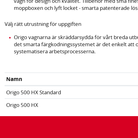
vagn för design och kvalitet. Tillbehör med små fines
moppboxen och lyft locket - smarta patenterade lösn
Välj rätt utrustning för uppgiften
Origo vagnarna är skräddarsydda för vårt breda utb
det smarta färgkodningssystemet är det enkelt att 
systematisera arbetsprocesserna.
Namn
Origo 500 HX Standard
Origo 500 HX