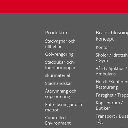
Produkter
Branschlösning
koncept
Städvagnar och
tillbehör
Kontor
Golvrengöring
Skolor / Idrottsh
/ Gym
Staddukar-och-
Interiormoppar
Vård / Sjukhus /
Ambulans
skurmaterial
Hotell /Konferen
Stadhandskar
Restaurang
Återvinning och
Fastighet / Trap
sopsortering
Köpcentrum /
Entrélösningar och
Butiker
mattor
Transport / Buss
Controlled
Tåg
Environment