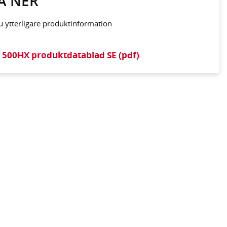
A NER
du ytterligare produktinformation
 500HX produktdatablad SE (pdf)