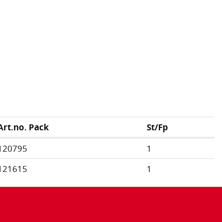
Art.no. Pack
St/Fp
120795
1
121615
1