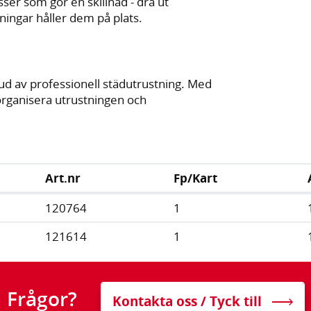
ser som gör en skillnad - dra ut
ingar håller dem på plats.
ud av professionell städutrustning. Med
organisera utrustningen och
Art.nr
Fp/Kart
120764
1
121614
1
Frågor?
Kontakta oss / Tyck till