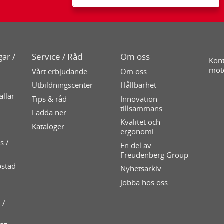
ar /
Service / Råd
Om oss
Kont
möt
Vårt erbjudande
Om oss
Utbildningscenter
Hållbarhet
allar
Tips & råd
Innovation
tillsammans
Ladda ner
Kvalitet och
Kataloger
ergonomi
s /
En del av
Freudenberg Group
pstäd
Nyhetsarkiv
Jobba hos oss
 /