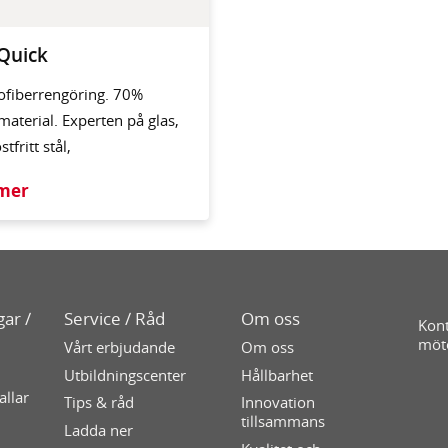
Quick
ofiberrengöring. 70%
material. Experten på glas,
tfritt stål,
 mer
ar /
Service / Råd
Om oss
Kont
möt
Vårt erbjudande
Om oss
Utbildningscenter
Hållbarhet
allar
Tips & råd
Innovation
tillsammans
Ladda ner