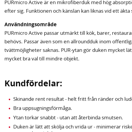
PURmicro Active är en mikrofiberduk med hög absorptio
efter sig. Funktionen och känslan kan liknas vid ett äk
Användningsområde
PURmicro Active passar utmärkt till kök, barer, restaur
behövs. Passar även som en allroundduk inom offentliga
tvättmöjligheter saknas. PUR-ytan gör duken mycket lätt a
mycket bra val till mindre objekt.
Kundfördelar:
Skinande rent resultat - helt fritt från ränder och lud
Bra uppsugningsförmåga.
Ytan torkar snabbt - utan att återbinda smutsen.
Duken är lätt att skölja och vrida ur - minimerar ris