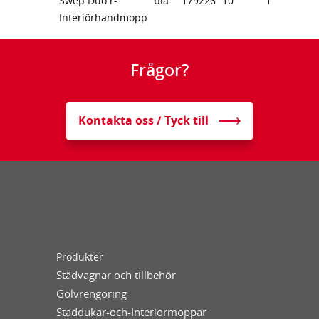
Swep Duo r-
blå
179226
10
1
Interiörhandmopp
Frågor?
Kontakta oss / Tyck till
Produkter
Städvagnar och tillbehör
Golvrengöring
Staddukar-och-Interiormoppar