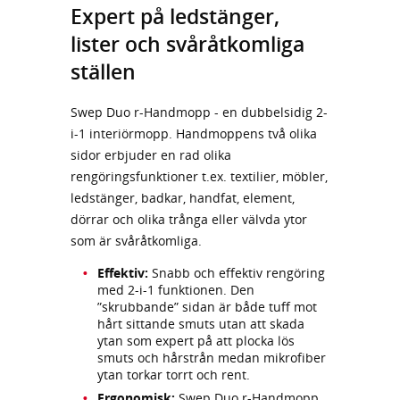
Expert på ledstänger,
lister och svåråtkomliga
ställen
Swep Duo r-Handmopp - en dubbelsidig 2-
i-1 interiörmopp. Handmoppens två olika
sidor erbjuder en rad olika
rengöringsfunktioner t.ex. textilier, möbler,
ledstänger, badkar, handfat, element,
dörrar och olika trånga eller välvda ytor
som är svåråtkomliga.
Effektiv:
Snabb och effektiv rengöring
med 2-i-1 funktionen. Den
”skrubbande” sidan är både tuff mot
hårt sittande smuts utan att skada
ytan som expert på att plocka lös
smuts och hårstrån medan mikrofiber
ytan torkar torrt och rent.
Ergonomisk:
Swep Duo r-Handmopp