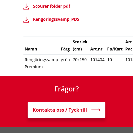
Scourer folder pdf
Rengoringssvamp_PDS
Storlek
Art
Namn
Färg
(cm)
Art.nr
Fp/Kart
Pac
Rengöringsvamp
grön
70x150
101404
10
101
Premium
Frågor?
Kontakta oss / Tyck till