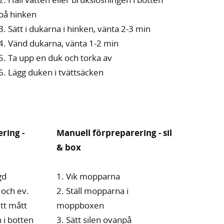
på hinken
3. Sätt i dukarna i hinken, vänta 2-3 min
4. Vänd dukarna, vänta 1-2 min
5. Ta upp en duk och torka av
6. Lägg duken i tvättsäcken
ring -
Manuell förpreparering - sil
& box
gd
1. Vik mopparna
 och ev.
2. Ställ mopparna i
tt mått
moppboxen
 i botten
3. Sätt silen ovanpå