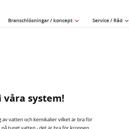
Branschlösningar / koncept
Service / Råd
i våra system!
v vatten och kemikalier vilket är bra för
på tungt vatten - det är bra för kroppen.