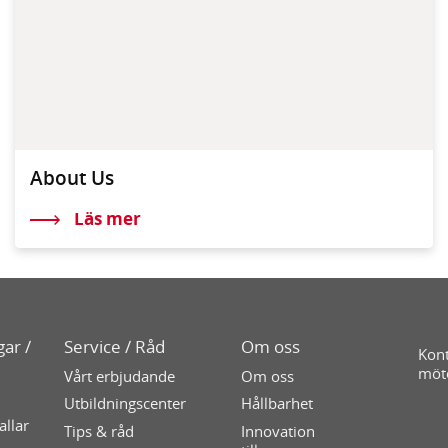
About Us
Läs mer
ar /
Service / Råd
Om oss
Kont
möt
Vårt erbjudande
Om oss
Utbildningscenter
Hållbarhet
allar
Tips & råd
Innovation