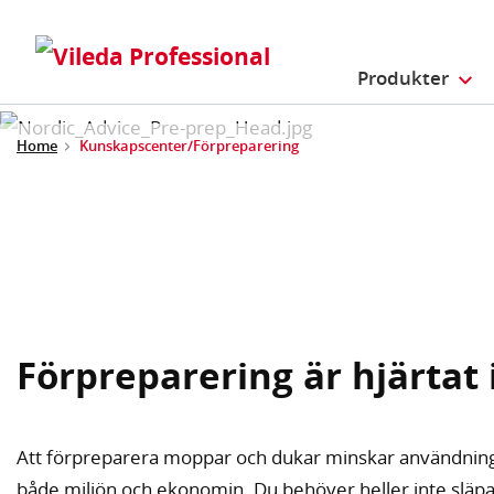
Produkter
Home
Kunskapscenter/Förpreparering
Förpreparering är hjärtat 
Att förpreparera moppar och dukar minskar användning a
både miljön och ekonomin. Du behöver heller inte släpa 