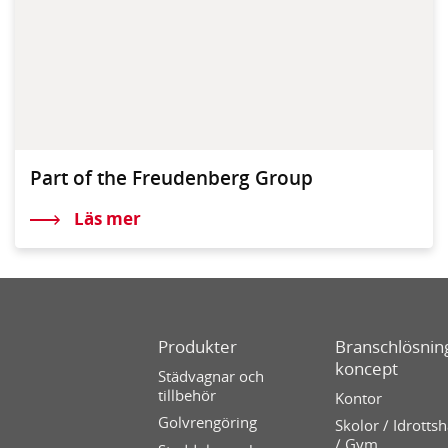
Part of the Freudenberg Group
Läs mer
Produkter
Branschlösning
koncept
Städvagnar och
tillbehör
Kontor
Golvrengöring
Skolor / Idrottsh
/ Gym