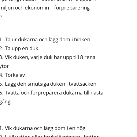
 miljön och ekonomin – förpreparering
e.
1. Ta ur dukarna och lägg dom i hinken
2. Ta upp en duk
3. Vik duken, varje duk har upp till 8 rena
ytor
4. Torka av
5. Lägg den smutsiga duken i tvättsäcken
6. Tvätta och förpreparera dukarna till nästa
gång
1. Vik dukarna och lägg dom i en hög
2. Häll vatten eller brukslösningen i botten