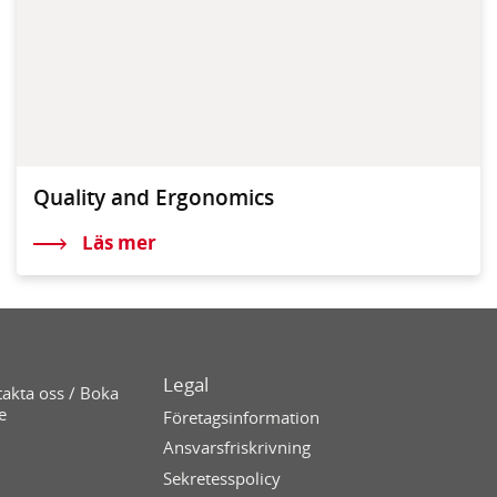
Quality and Ergonomics
Läs mer
Legal
akta oss / Boka
e
Företagsinformation
Ansvarsfriskrivning
Sekretesspolicy