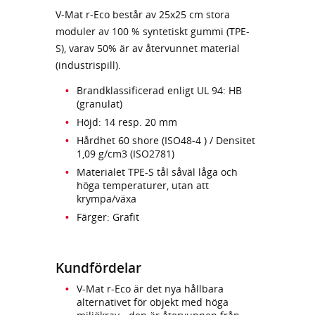
V-Mat r-Eco består av 25x25 cm stora
moduler av 100 % syntetiskt gummi (TPE-
S), varav 50% är av återvunnet material
(industrispill).
Brandklassificerad enligt UL 94: HB
(granulat)
Höjd: 14 resp. 20 mm
Hårdhet 60 shore (ISO48-4 ) / Densitet
1,09 g/cm3 (ISO2781)
Materialet TPE-S tål såväl låga och
höga temperaturer, utan att
krympa/växa
Färger: Grafit
Kundfördelar
V-Mat r-Eco är det nya hållbara
alternativet för objekt med höga