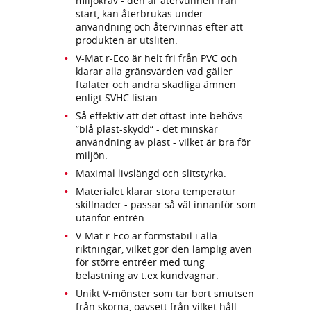
miljökrav - den är återvunnen från
start, kan återbrukas under
användning och återvinnas efter att
produkten är utsliten.
V-Mat r-Eco är helt fri från PVC och
klarar alla gränsvärden vad gäller
ftalater och andra skadliga ämnen
enligt SVHC listan.
Så effektiv att det oftast inte behövs
”blå plast-skydd“ - det minskar
användning av plast - vilket är bra för
miljön.
Maximal livslängd och slitstyrka.
Materialet klarar stora temperatur
skillnader - passar så väl innanför som
utanför entrén.
V-Mat r-Eco är formstabil i alla
riktningar, vilket gör den lämplig även
för större entréer med tung
belastning av t.ex kundvagnar.
Unikt V-mönster som tar bort smutsen
från skorna, oavsett från vilket håll