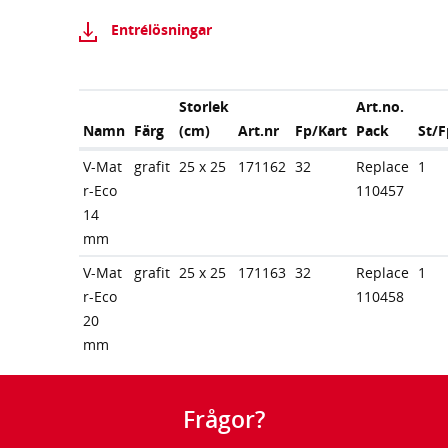
Entrélösningar
Storlek
Art.no.
Namn
Färg
(cm)
Art.nr
Fp/Kart
Pack
St/F
V-Mat
grafit
25 x 25
171162
32
Replace
1
r-Eco
110457
14
mm
V-Mat
grafit
25 x 25
171163
32
Replace
1
r-Eco
110458
20
mm
Frågor?