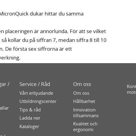
a MicronQuick dukar hittar du samma
placeringen är annorlunda. För att se vilket
 så kollar du på siffran 7, medan siffra 8 till 10
. De första sex siffrorna är ett
verkning.
ar /
Service / Råd
Om oss
Kont
möt
Vårt erbjudande
Om oss
Utbildningscenter
Hållbarhet
allar
Tips & råd
Innovation
tillsammans
Ladda ner
Kvalitet och
Kataloger
ergonomi