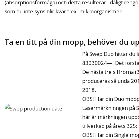
(absorptionsförmåga) och detta resulterar i dåligt rengör
som du inte syns blir kvar t.ex. mikroorganismer.
Ta en titt på din mopp, behöver du u
På Swep Duo hittar du l
83030024—. Det första
De nästa tre siffrorna (
produceras sålunda 2018
2018.
OBS! Har din Duo mopp r
Lasermärkninngen på S
här är märkningen upp
tillverkad på årets 325
OBS! Har din Single mop