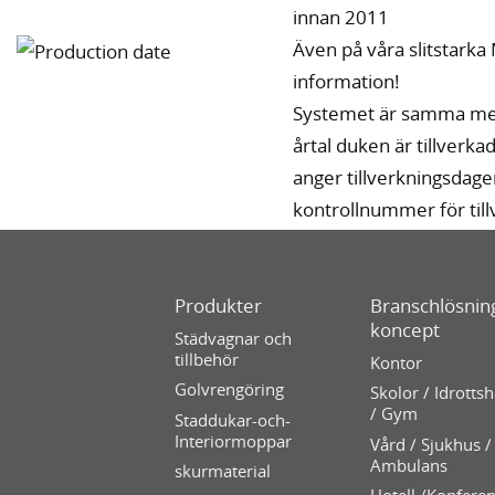
innan 2011
Även på våra slitstark
information!
Systemet är samma men 
årtal duken är tillverkad
anger tillverkningsdagen
kontrollnummer för till
Produkter
Branschlösning
koncept
Städvagnar och
tillbehör
Kontor
Golvrengöring
Skolor / Idrottsh
/ Gym
Staddukar-och-
Interiormoppar
Vård / Sjukhus /
Ambulans
skurmaterial