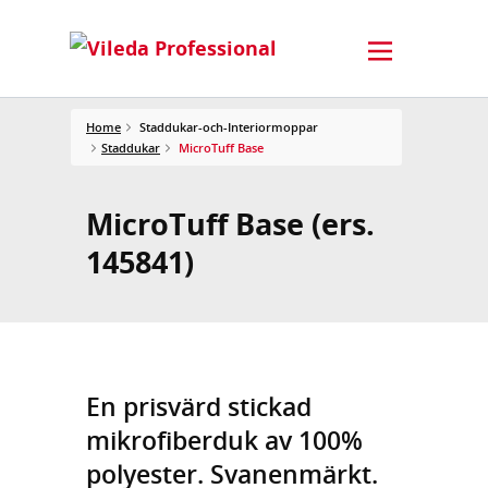
Home
Staddukar-och-Interiormoppar
Staddukar
MicroTuff Base
MicroTuff Base (ers.
145841)
En prisvärd stickad
mikrofiberduk av 100%
polyester. Svanenmärkt.