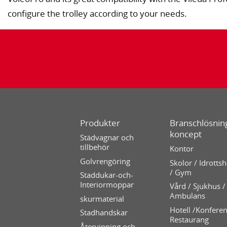
configure the trolley according to your needs.
Produkter
Branschlösning
koncept
Städvagnar och
tillbehör
Kontor
Golvrengöring
Skolor / Idrottsh
/ Gym
Staddukar-och-
Interiormoppar
Vård / Sjukhus /
Ambulans
skurmaterial
Hotell /Konferen
Stadhandskar
Restaurang
Återvinning och