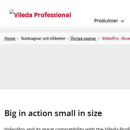
Produkter
Home
Städvagnar och tillbehör
Övriga vagnar
VoleoPro - Acce
Big in action small in size
VoleoPro and its great compatibility with the Vileda Prof