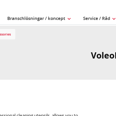
Branschlösningar / koncept
Service / Råd
ssories
Voleo
essional cleaning utensils, allows you to