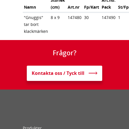
Storlek
Art.no.
Namn
(cm)
Art.nr
Fp/Kart
Pack
St/Fp
"Gnuggis"
8 x 9
147480
30
147490
1
tar bort
klackmärken
Frågor?
Kontakta oss / Tyck till
Produkter