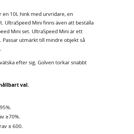
 en 10L hink med urvridare, en
 UltraSpeed Mini finns även att beställa
eed Mini set. UltraSpeed Mini är ett
. Passar utmärkt till mindre objekt så
.
vätska efter sig. Golven torkar snabbt
hållbart val.
 95%.
rav ≥70%.
rav ≤ 600.