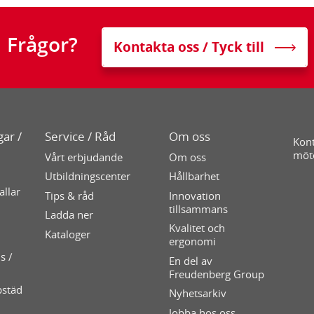
Frågor?
Kontakta oss / Tyck till
ar /
Service / Råd
Om oss
Kont
möt
Vårt erbjudande
Om oss
Utbildningscenter
Hållbarhet
allar
Tips & råd
Innovation
tillsammans
Ladda ner
Kvalitet och
Kataloger
ergonomi
s /
En del av
Freudenberg Group
pstäd
Nyhetsarkiv
Jobba hos oss