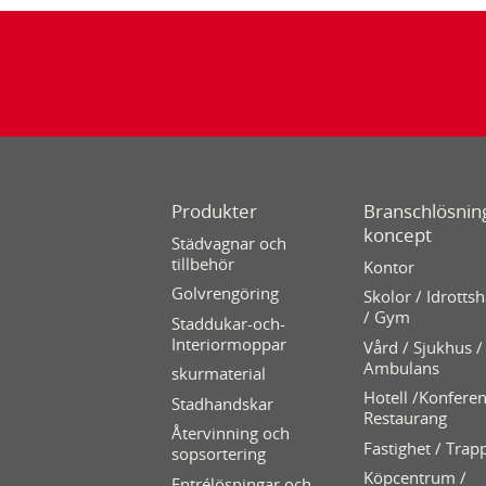
Produkter
Branschlösning
koncept
Städvagnar och
tillbehör
Kontor
Golvrengöring
Skolor / Idrottsh
/ Gym
Staddukar-och-
Interiormoppar
Vård / Sjukhus /
Ambulans
skurmaterial
Hotell /Konferen
Stadhandskar
Restaurang
Återvinning och
Fastighet / Trap
sopsortering
Köpcentrum /
Entrélösningar och