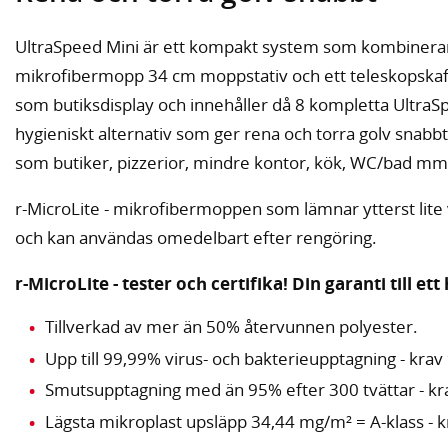
UltraSpeed Mini är ett kompakt system som kombinerar
mikrofibermopp 34 cm moppstativ och ett teleskopskaft.
som butiksdisplay och innehåller då 8 kompletta UltraSp
hygieniskt alternativ som ger rena och torra golv snabbt
som butiker, pizzerior, mindre kontor, kök, WC/bad mm
r-MicroLite - mikrofibermoppen som lämnar ytterst lite 
och kan användas omedelbart efter rengöring.
r-MicroLite - tester och certifika! Din garanti till ett 
Tillverkad av mer än 50% återvunnen polyester.
Upp till 99,99% virus- och bakterieupptagning - krav
Smutsupptagning med än 95% efter 300 tvättar - k
Lägsta mikroplast upsläpp 34,44 mg/m² = A-klass - k