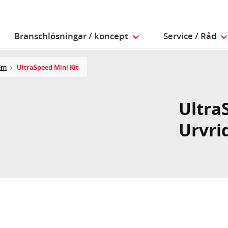
Branschlösningar / koncept
Service / Råd
em
UltraSpeed Mini Kit
Ultra
Urvri