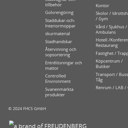
tillbehör
Kontor
Golvrengöring
Skolor / Idrottsh
/ Gym
Staddukar-och-
Interiormoppar
Vård / Sjukhus /
Ambulans
skurmaterial
Hotell /Konferen
Stadhandskar
Restaurang
Återvinning och
Fastighet / Trap
sopsortering
Köpcentrum /
Entrélösningar och
Butiker
mattor
Transport / Buss
Controlled
Tåg
Environment
Renrum / LAB /
Svanenmärkta
produkter
© 2024 FHCS GmbH