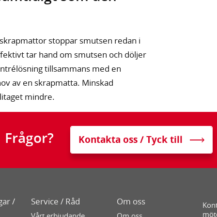
 skrapmattor stoppar smutsen redan i
ffektivt tar hand om smutsen och döljer
 entrélösning tillsammans med en
ehov av en skrapmatta. Minskad
litaget mindre.
Frågor?
Kontakta oss / Tyck till
ar /
Service / Råd
Om oss
Kont
möt
Vårt erbjudande
Om oss