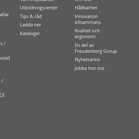
Utbildningscenter
Hållbarhet
allar
Tips & råd
Innovation
tillsammans
Ladda ner
Kvalitet och
Kataloger
ergonomi
s /
En del av
Freudenberg Group
pstäd
Nyhetsarkiv
Jobba hos oss
 /
 CE